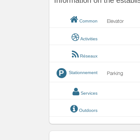
Information on the establ
Elevator
Common
Activities
Réseaux
P
Stationnement
Parking
Services
Outdoors