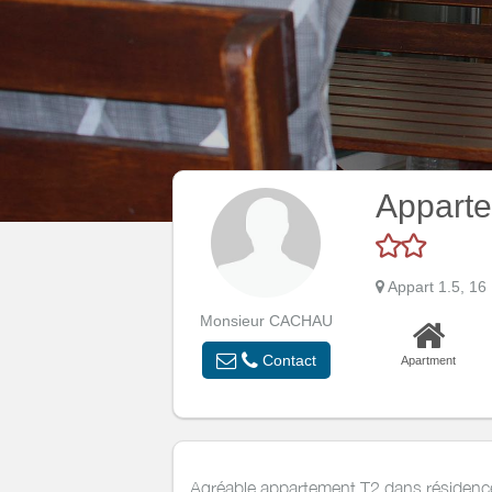
Appart
Appart 1.5, 1
Monsieur CACHAU
Contact
Apartment
Agréable appartement T2 dans résidence