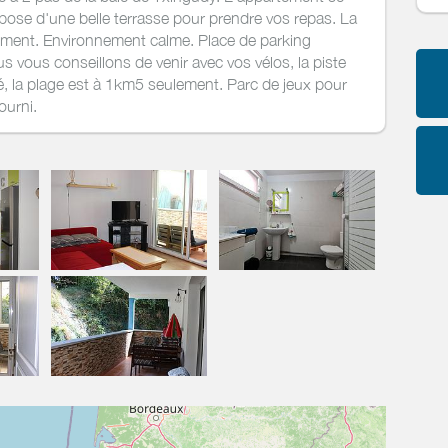
pose d'une belle terrasse pour prendre vos repas. La
rtement. Environnement calme. Place de parking
s vous conseillons de venir avec vos vélos, la piste
ôté, la plage est à 1km5 seulement. Parc de jeux pour
ourni.