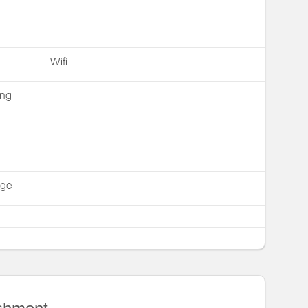
Wifi
ing
nge