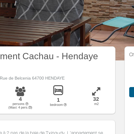
ement Cachau - Hendaye
Ch
6 Rue de Belcenia 64700 HENDAYE
4
32
1
persons
m2
bedroom
(Maxi:
4
pers.
)
 à 2 pas de la baie de Txingudy. L'appartement se