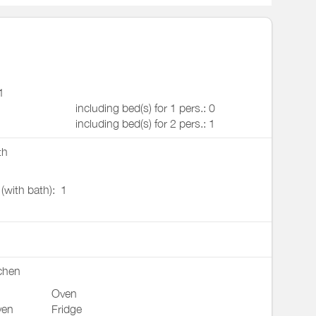
1
including bed(s) for 1 pers.: 0
including bed(s) for 2 pers.: 1
th
 (with bath):
1
chen
Oven
ven
Fridge