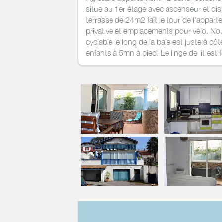
situe au 1er étage avec ascenseur et dis
terrasse de 24m2 fait le tour de l'appa
privative et emplacements pour vélo. Nou
cyclable le long de la baie est juste à c
enfants à 5mn à pied. Le linge de lit est f